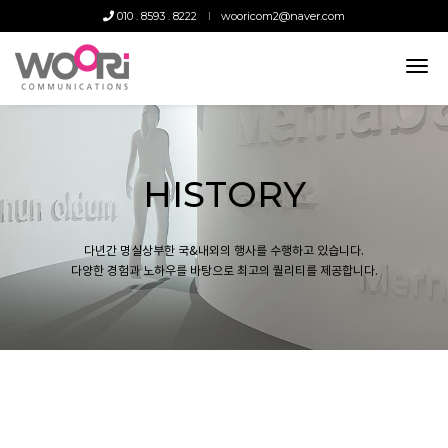
010 . 8593 . 8222
wooricom2@naver.com
tog
nav
HISTORY
다년간 명실상부한 국&내외의 행사를 수행하고 있습니다.
다양한 경험과 노하우를 바탕으로 최고의 퀄리티를 제공합니다.