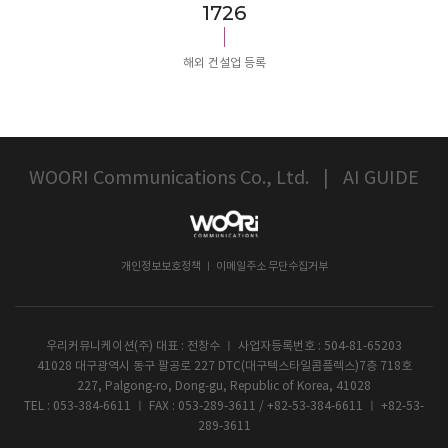
1822
해외 건설업 등록
WOORI Communications Co., Ltd.
|
AI GUIDE
개인정보보호정책 ㅣ 이메일주소 무단수집거부
우리커뮤니케이션(주) 대표 : 전창수 ㅣ 사업자등록번호 : 504-81-65203
41028 대구광역시 동구 팔공로 227 DTC(대구텍스타일콤플렉스)7층 718호
227, Palgong-ro, Dong-gu, Republic of Korea, 41028
TEL : 053-384-6611 ㅣ FAX : 053-289-3611 / +82-53-384-6611 ㅣ +82-53-
289-3611